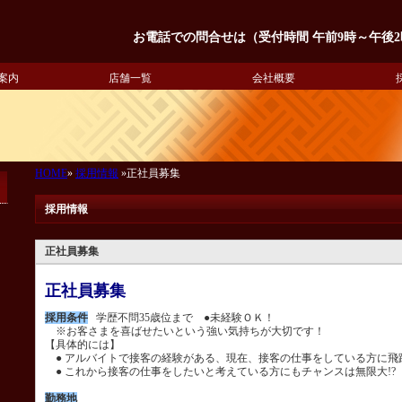
お電話での問合せは（受付時間 午前9時～午後2時）
案内
店舗一覧
会社概要
HOME
»
採用情報
»正社員募集
採用情報
正社員募集
正社員募集
採用条件
学歴不問35歳位まで ●未経験ＯＫ！
※お客さまを喜ばせたいという強い気持ちが大切です！
【具体的には】
● アルバイトで接客の経験がある、現在、接客の仕事をしている方に飛
● これから接客の仕事をしたいと考えている方にもチャンスは無限大!?
勤務地