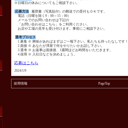
※日曜日の休みについてもご相談下さい。
応募方法
履歴書（写真貼付）の郵送での受付もＯＫです。
電話（日曜を除く9：00～15：00）
メールでのお問い合わせは下記の
「お問い合わせはこちら」をご利用ください。
お店や工場の見学も受け付けます。事前にご相談下さい。
選考プロセス
1.募集 ※ 興味があればまずはご一報下さい。私たちも待ったなしです
2.面接 ※ あなたが澤屋で何をやりたいかお話し下さい。
3.選考 ※ お返事は面接後、1週間ほどお時間をいただきます。
4.採用 ※ 入社日などを決めましょう。
応募はこちら
2024/1/9
採用情報
PageTop