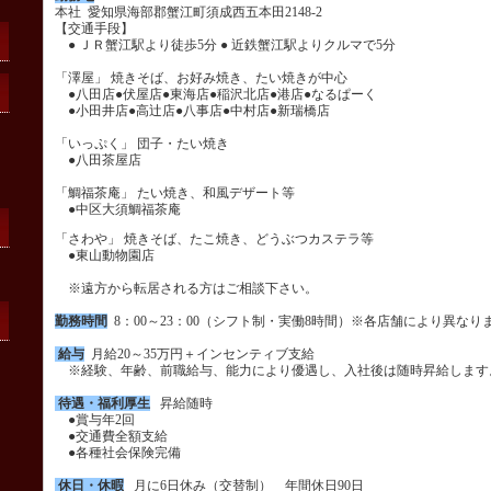
本社 愛知県海部郡蟹江町須成西五本田2148-2
【交通手段】
● ＪＲ蟹江駅より徒歩5分 ● 近鉄蟹江駅よりクルマで5分
「澤屋」 焼きそば、お好み焼き、たい焼きが中心
●八田店●伏屋店●東海店●稲沢北店●港店●なるぱーく
●小田井店●高辻店●八事店●中村店●新瑞橋店
「いっぷく」 団子・たい焼き
●八田茶屋店
「鯛福茶庵」 たい焼き、和風デザート等
●中区大須鯛福茶庵
「さわや」 焼きそば、たこ焼き、どうぶつカステラ等
●東山動物園店
※遠方から転居される方はご相談下さい。
勤務時間
8：00～23：00（シフト制・実働8時間）※各店舗により異なり
給与
月給20～35万円＋インセンティブ支給
※経験、年齢、前職給与、能力により優遇し、入社後は随時昇給しま
待遇・福利厚生
昇給随時
●賞与年2回
●交通費全額支給
●各種社会保険完備
休日・休暇
月に6日休み（交替制） 年間休日90日