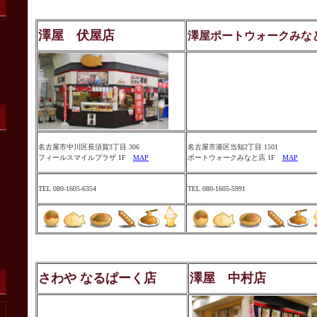
澤屋 伏屋店
澤屋ポートウォークみな
名古屋市中川区長須賀3丁目 306
名古屋市港区当知2丁目 1501
フィールスマイルプラザ 1F
MAP
ポートウォークみなと店 1F
MAP
TEL 080-1605-6354
TEL 080-1605-5991
さわや なるぱーく店
澤屋 中村店