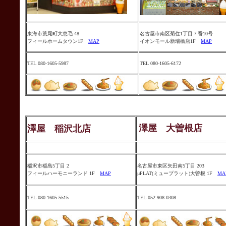
東海市荒尾町大恵毛 48
名古屋市
南区菊住1丁目７番10号
フィールホームタウン1F
MAP
イオンモール新瑞橋店
1F
MAP
TEL 080-1605-5987
TEL 080-1605-6172
澤屋 大曽根店
澤屋 稲沢北店
稲沢市稲島5丁目 2
名古屋市東区矢田南5丁目 203
フィールハーモニーランド 1F
MAP
μPLAT(ミュープラット)大曽根 1F
MA
TEL 080-1605-5515
TEL 052-908-0308