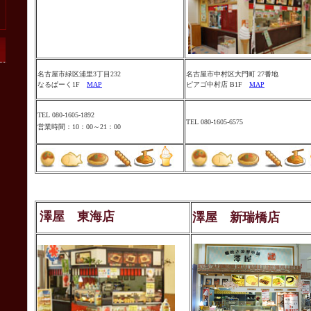
名古屋市緑区浦里3丁目232
名古屋市中村区大門町 27番地
なるぱーく1F
MAP
ピアゴ中村店 B1F
MAP
TEL 080-1605-1892
TEL 080-1605-6575
営業時間：10：00～21：00
澤屋 東海店
澤屋 新瑞橋店