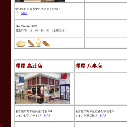
愛知県名古屋市中区大須２丁目18-2
1F
MAP
TEL 052-223-8308
営業時間：11：00～18：00 （水曜定休）
澤屋 高辻店
澤屋 八事店
名古屋市昭和区白金3丁目601
名古屋市
昭和区広路町字石坂
2-1
シャンピアポート1F
MAP
イオン八事店B1F
MAP