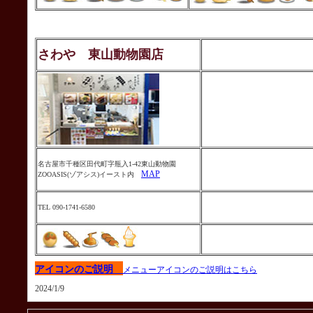
さわや 東山動物園店
名古屋市千種区田代町字瓶入1-42東山動物園
MAP
ZOOASIS(ゾアシス)イースト内
TEL 090-1741-6580
アイコンのご説明
メニューアイコンのご説明はこちら
2024/1/9