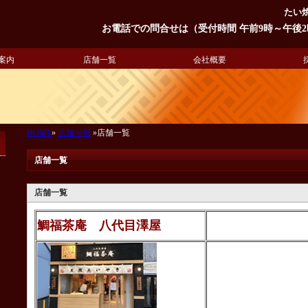
たい
お電話での問合せは（受付時間 午前9時～午後2時）
案内
店舗一覧
会社概要
HOME
»
店舗一覧
»店舗一覧
店舗一覧
店舗一覧
鯛福茶庵 八代目澤屋